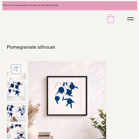
Schrijf je in voor de nieuwsbrief en ontvang een fijne welkomstkorting!
Pomegranate silhouet