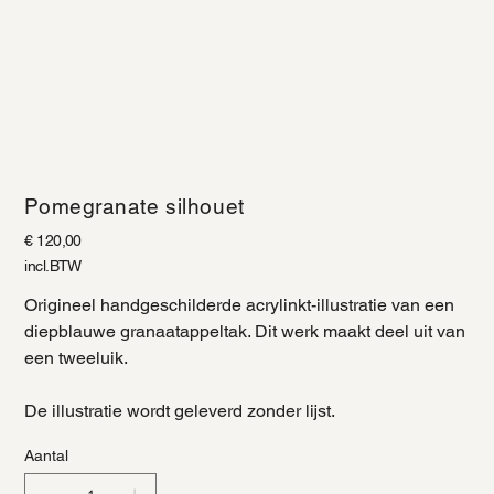
Pomegranate silhouet
Prijs
€ 120,00
incl.BTW
Origineel handgeschilderde acrylinkt-illustratie van een
diepblauwe granaatappeltak. Dit werk maakt deel uit van
een tweeluik.
De illustratie wordt geleverd zonder lijst.
Aantal