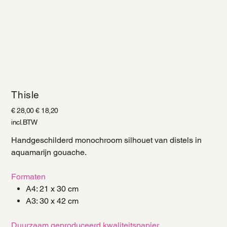
Thisle
Originele
€ 28,00
Verkoopprijs
€ 18,20
prijs
incl.BTW
Handgeschilderd monochroom silhouet van distels in
aquamarijn gouache.
Formaten
A4: 21 x 30 cm
A3: 30 x 42 cm
Duurzaam geproduceerd kwaliteitspapier