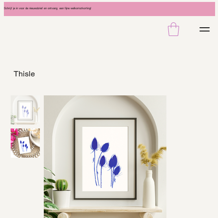
Schrijf je in voor de nieuwsbrief en ontvang een fijne welkomstkorting!
Thisle