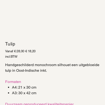
Tulip
Vanaf
Originele
€ 28,00
Verkoopprijs
€ 18,20
prijs
incl.BTW
Handgeschilderd monochroom silhouet een uitgebloeide
tulp in Oost-Indische inkt.
Formaten
A4: 21 x 30 cm
A3: 30 x 42 cm
Duurzaam geproduceerd kwaliteitspapier