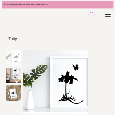
Schrijf je in voor de nieuwsbrief en ontvang een fijne welkomstkorting!
Tulip